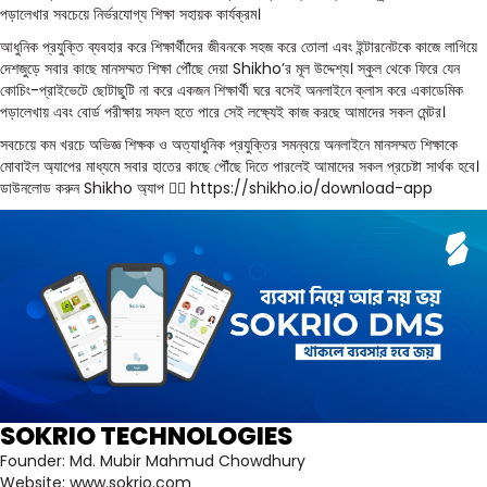
পড়ালেখার সবচেয়ে নির্ভরযোগ্য শিক্ষা সহায়ক কার্যক্রম।
আধুনিক প্রযুক্তি ব্যবহার করে শিক্ষার্থীদের জীবনকে সহজ করে তোলা এবং ইন্টারনেটকে কাজে লাগিয়ে
দেশজুড়ে সবার কাছে মানসম্মত শিক্ষা পৌঁছে দেয়া Shikho’র মূল উদ্দেশ্য। স্কুল থেকে ফিরে যেন
কোচিং-প্রাইভেটে ছোটাছুটি না করে একজন শিক্ষার্থী ঘরে বসেই অনলাইনে ক্লাস করে একাডেমিক
পড়ালেখায় এবং বোর্ড পরীক্ষায় সফল হতে পারে সেই লক্ষ্যেই কাজ করছে আমাদের সকল মেন্টর।
সবচেয়ে কম খরচে অভিজ্ঞ শিক্ষক ও অত্যাধুনিক প্রযুক্তির সমন্বয়ে অনলাইনে মানসম্মত শিক্ষাকে
মোবাইল অ্যাপের মাধ্যমে সবার হাতের কাছে পৌঁছে দিতে পারলেই আমাদের সকল প্রচেষ্টা সার্থক হবে।
ডাউনলোড করুন Shikho অ্যাপ 👉🏼
https://shikho.io/download-app
SOKRIO TECHNOLOGIES
Founder:
Md. Mubir Mahmud Chowdhury
Website:
www.sokrio.com