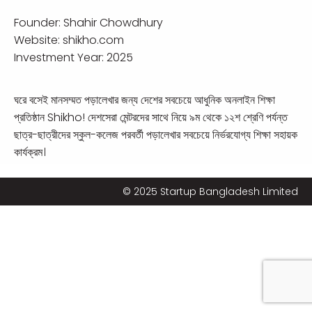
Founder:
Shahir Chowdhury
Website:
shikho.com
Investment Year: 2025
ঘরে বসেই মানসম্মত পড়ালেখার জন্য দেশের সবচেয়ে আধুনিক অনলাইন শিক্ষা
প্রতিষ্ঠান Shikho! দেশসেরা মেন্টরদের সাথে নিয়ে ৯ম থেকে ১২শ শ্রেণি পর্যন্ত
ছাত্র-ছাত্রীদের স্কুল-কলেজ পরবর্তী পড়ালেখার সবচেয়ে নির্ভরযোগ্য শিক্ষা সহায়ক
কার্যক্রম।
© 2025 Startup Bangladesh Limited
আধুনিক প্রযুক্তি ব্যবহার করে শিক্ষার্থীদের জীবনকে সহজ করে তোলা এবং
ইন্টারনেটকে কাজে লাগিয়ে দেশজুড়ে সবার কাছে মানসম্মত শিক্ষা পৌঁছে দেয়া
Shikho’র মূল উদ্দেশ্য। স্কুল থেকে ফিরে যেন কোচিং-প্রাইভেটে ছোটাছুটি না
করে একজন শিক্ষার্থী ঘরে বসেই অনলাইনে ক্লাস করে একাডেমিক পড়ালেখায় এবং
বোর্ড পরীক্ষায় সফল হতে পারে সেই লক্ষ্যেই কাজ করছে আমাদের সকল মেন্টর।
সবচেয়ে কম খরচে অভিজ্ঞ শিক্ষক ও অত্যাধুনিক প্রযুক্তির সমন্বয়ে অনলাইনে