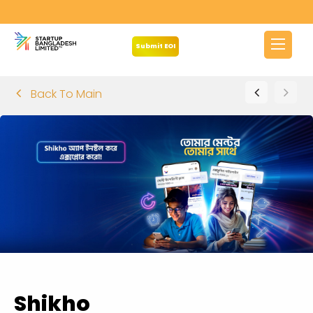
Submit EOI
Back To Main
Shikho